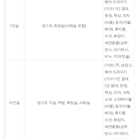
헤어 드라이기
(가구)
1인 침대,
옷장, 책상, 의자
(비품)
침구(이불,
1인실
방 1개, 화장실(샤워실 포함)
베개), 휴지통,
수건, 화장지,
세면용품(샴푸,
린스, 바디워시,
비누, 치약/칫솔)
(가전)
TV, 냉장고,
헤어 드라이기
(가구)
1인 침대,
2인 침대, 옷장,
책상, 의자, 식탁,
소파, 소파테이블
다인실
방 2개, 거실, 주방, 화장실, 샤워실
(비품)
침구(이불,
베개), 휴지통,
수건, 화장지,
세면용품(샴푸,
린스, 바디워시,