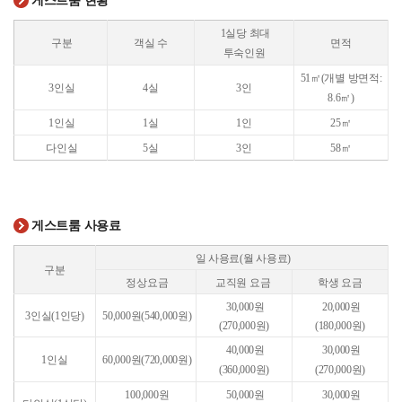
게스트룸 현황
1실당 최대
구분
객실 수
면적
투숙인원
51㎡(개별 방면적:
3인실
4실
3인
8.6㎡)
1인실
1실
1인
25
㎡
다인실
5실
3인
58㎡
게스트룸 사용료
일 사용료(월 사용료)
구분
정상요금
교직원 요금
학생 요금
30,000원
20,000원
3인실(1인당)
50,000원(540,000원)
(270,000원)
(180,000원)
40,000원
30,000원
1인실
60,000원(720,000원)
(360,000원)
(270,000원)
100,000원
50,000원
30,000원