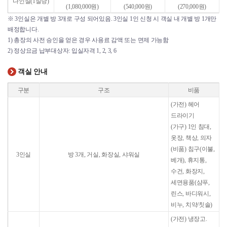
다인실(1실당)
(1,080,000원)
(540,000원)
(270,000원)
※ 3인실은 개별 방 3개로 구성 되어있음. 3인실 1인 신청 시 객실 내 개별 방 1개만
배정합니다.
1) 총장의 사전 승인을 얻은 경우 사용료 감액 또는 면제 가능함
2) 정상요금 납부대상자: 입실자격 1, 2, 3, 6
객실 안내
구분
구조
비품
(가전)
헤어
드라이기
(가구)
1인 침대,
옷장, 책상, 의자
(비품)
침구(이불,
3인실
방 3개, 거실, 화장실, 샤워실
베개), 휴지통,
수건, 화장지,
세면용품(샴푸,
린스, 바디워시,
비누, 치약/칫솔)
(가전)
냉장고.